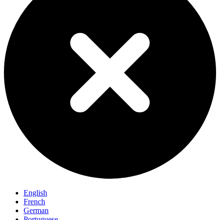
English
French
German
Portuguese