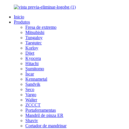
Inicio
Produtos
Fresa de extremo
Mitsubishi
Tungaloy
Taegutec
Korloy
Dijet
Kyocera
Hitachi
Sumitomo
Íscar
Kennametal
Sandvik
Seco
Vargo
Walter
ZCCCT
Portaferramentas
Mandril de pinza ER
Shaviv
Cortador de mandrinar