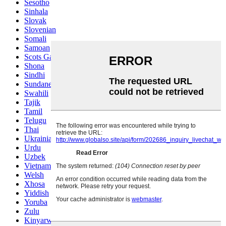
Sesotho
Sinhala
Slovak
Slovenian
Somali
Samoan
Scots Gaelic
Shona
Sindhi
Sundanese
Swahili
Tajik
Tamil
Telugu
Thai
Ukrainian
Urdu
Uzbek
Vietnamese
Welsh
Xhosa
Yiddish
Yoruba
Zulu
Kinyarwanda