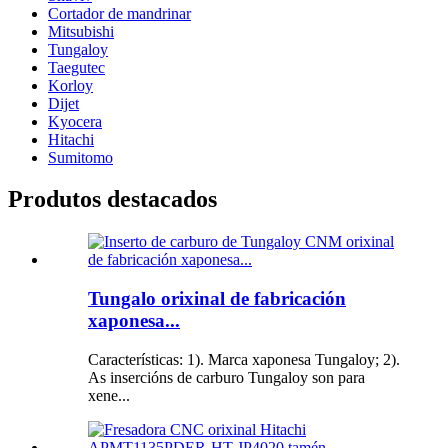
Cortador de mandrinar
Mitsubishi
Tungaloy
Taegutec
Korloy
Dijet
Kyocera
Hitachi
Sumitomo
Produtos destacados
Tungalo orixinal de fabricación
xaponesa...
Características: 1). Marca xaponesa Tungaloy; 2).
As insercións de carburo Tungaloy son para
xene...