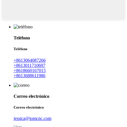
Teléfono
Teléfono
+8613064087266
+8613011710697
+8618660167015
+8613688611986
Correo electrónico
Correo electrónico
jessica@tomcnc.com