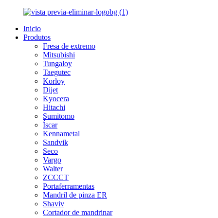
Inicio
Produtos
Fresa de extremo
Mitsubishi
Tungaloy
Taegutec
Korloy
Dijet
Kyocera
Hitachi
Sumitomo
Íscar
Kennametal
Sandvik
Seco
Vargo
Walter
ZCCCT
Portaferramentas
Mandril de pinza ER
Shaviv
Cortador de mandrinar