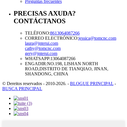
Preguntas frecuentes
PRECISAS AXUDA?
CONTÁCTANOS
TELÉFONO:
8613064087266
CORREO ELECTRÓNICO:
jessica@tomcnc.com
laura@jnterui.com
cathy@tomcnc.com
gery@jnterui.com
WHATSAPP:
13064087266
ENGADIR:
NO.198, LISHAN NORTH
ROAD,DISTRITO DE TIANQIAO, JINAN,
SHANDONG, CHINA
© Dereitos reservados - 2010-2026.
-
BLOGUE PRINCIPAL
-
BUSCA PRINCIPAL