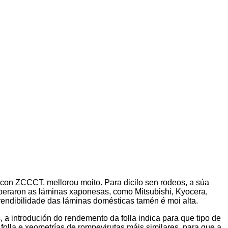
 con ZCCCT, mellorou moito. Para dicilo sen rodeos, a súa
peraron as láminas xaponesas, como Mitsubishi, Kyocera,
endibilidade das láminas domésticas tamén é moi alta.
, a introdución do rendemento da folla indica para que tipo de
folla e xeometrías de rompevirutas máis similares, para que a