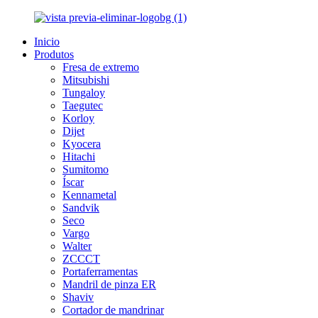
Inicio
Produtos
Fresa de extremo
Mitsubishi
Tungaloy
Taegutec
Korloy
Dijet
Kyocera
Hitachi
Sumitomo
Íscar
Kennametal
Sandvik
Seco
Vargo
Walter
ZCCCT
Portaferramentas
Mandril de pinza ER
Shaviv
Cortador de mandrinar