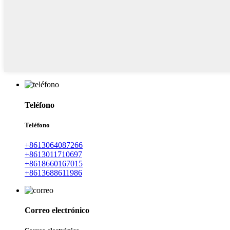
Teléfono
Teléfono
+8613064087266
+8613011710697
+8618660167015
+8613688611986
Correo electrónico