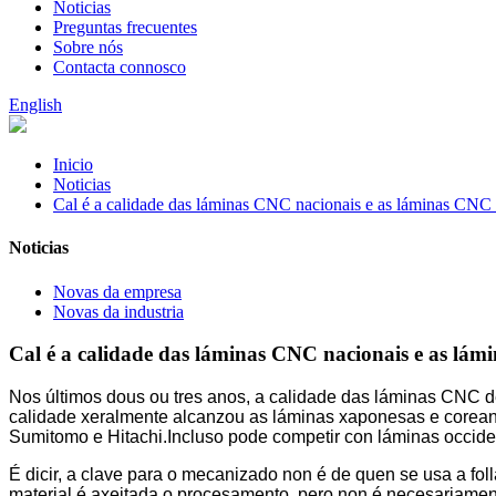
Noticias
Preguntas frecuentes
Sobre nós
Contacta connosco
English
Inicio
Noticias
Cal é a calidade das láminas CNC nacionais e as láminas CNC
Noticias
Novas da empresa
Novas da industria
Cal é a calidade das láminas CNC nacionais e as lá
Nos últimos dous ou tres anos, a calidade das láminas CNC 
calidade xeralmente alcanzou as láminas xaponesas e corean
Sumitomo e Hitachi.
Incluso pode competir con láminas occiden
É dicir, a clave para o mecanizado non é de quen se usa a fol
material é axeitada o procesamento, pero non é necesariament