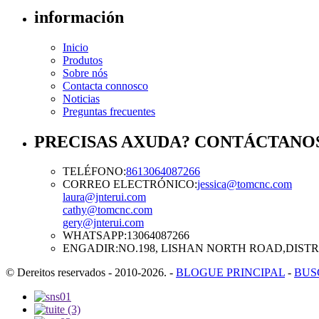
información
Inicio
Produtos
Sobre nós
Contacta connosco
Noticias
Preguntas frecuentes
PRECISAS AXUDA? CONTÁCTANO
TELÉFONO:
8613064087266
CORREO ELECTRÓNICO:
jessica@tomcnc.com
laura@jnterui.com
cathy@tomcnc.com
gery@jnterui.com
WHATSAPP:
13064087266
ENGADIR:
NO.198, LISHAN NORTH ROAD,DISTR
© Dereitos reservados - 2010-2026.
-
BLOGUE PRINCIPAL
-
BUS