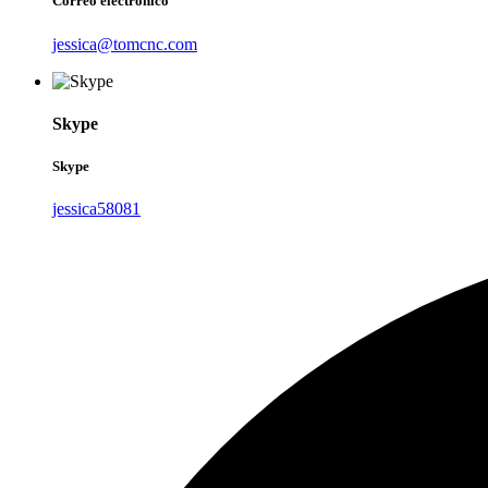
Correo electrónico
jessica@tomcnc.com
Skype
Skype
jessica58081