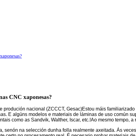
 xaponesas?
minas CNC xaponesas?
de produción nacional (ZCCCT, Gesac)
Estou máis familiarizado
as. E algúns modelos e materiais de láminas de uso común su
tais como as Sandvik, Walther, Iscar, etc.!
Ao mesmo tempo, a r
la, senón na selección dunha folla realmente axeitada. Ás veces
e certo no procesamento real. É necesario probar materiais de 