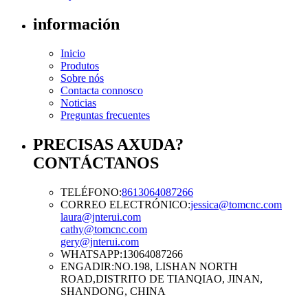
información
Inicio
Produtos
Sobre nós
Contacta connosco
Noticias
Preguntas frecuentes
PRECISAS AXUDA?
CONTÁCTANOS
TELÉFONO:
8613064087266
CORREO ELECTRÓNICO:
jessica@tomcnc.com
laura@jnterui.com
cathy@tomcnc.com
gery@jnterui.com
WHATSAPP:
13064087266
ENGADIR:
NO.198, LISHAN NORTH
ROAD,DISTRITO DE TIANQIAO, JINAN,
SHANDONG, CHINA