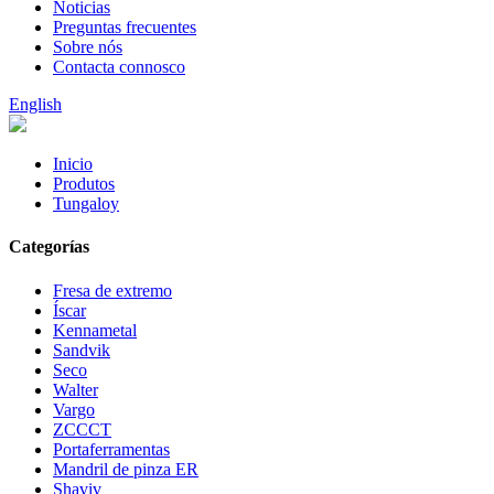
Noticias
Preguntas frecuentes
Sobre nós
Contacta connosco
English
Inicio
Produtos
Tungaloy
Categorías
Fresa de extremo
Íscar
Kennametal
Sandvik
Seco
Walter
Vargo
ZCCCT
Portaferramentas
Mandril de pinza ER
Shaviv