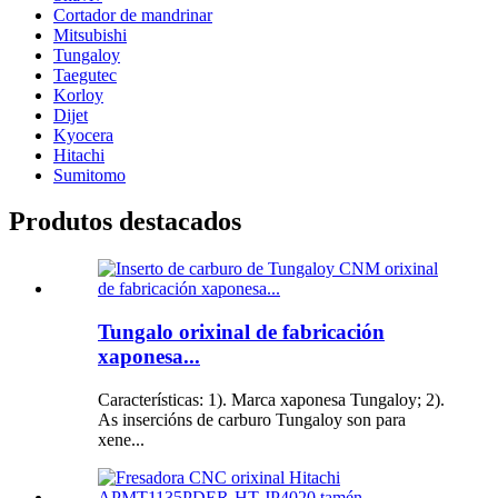
Cortador de mandrinar
Mitsubishi
Tungaloy
Taegutec
Korloy
Dijet
Kyocera
Hitachi
Sumitomo
Produtos destacados
Tungalo orixinal de fabricación
xaponesa...
Características: 1). Marca xaponesa Tungaloy; 2).
As insercións de carburo Tungaloy son para
xene...