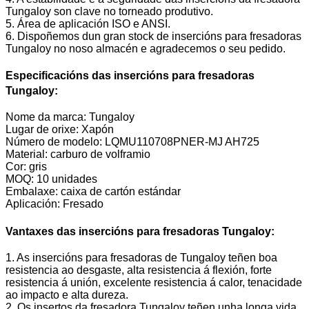
Tungaloy son clave no torneado produtivo.
5. Área de aplicación ISO e ANSI.
6. Dispoñemos dun gran stock de insercións para fresadoras
Tungaloy no noso almacén e agradecemos o seu pedido.
Especificacións das insercións para fresadoras
Tungaloy:
Nome da marca: Tungaloy
Lugar de orixe: Xapón
Número de modelo: LQMU110708PNER-MJ AH725
Material: carburo de volframio
Cor: gris
MOQ: 10 unidades
Embalaxe: caixa de cartón estándar
Aplicación: Fresado
Vantaxes das insercións para fresadoras Tungaloy:
1. As insercións para fresadoras de Tungaloy teñen boa
resistencia ao desgaste, alta resistencia á flexión, forte
resistencia á unión, excelente resistencia á calor, tenacidade
ao impacto e alta dureza.
2. Os insertos da fresadora Tungaloy teñen unha longa vida