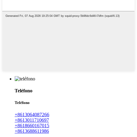
Teléfono
Teléfono
+8613064087266
+8613011710697
+8618660167015
+8613688611986