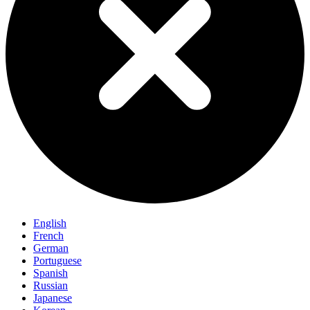
English
French
German
Portuguese
Spanish
Russian
Japanese