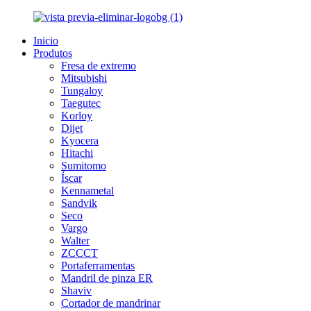
Inicio
Produtos
Fresa de extremo
Mitsubishi
Tungaloy
Taegutec
Korloy
Dijet
Kyocera
Hitachi
Sumitomo
Íscar
Kennametal
Sandvik
Seco
Vargo
Walter
ZCCCT
Portaferramentas
Mandril de pinza ER
Shaviv
Cortador de mandrinar