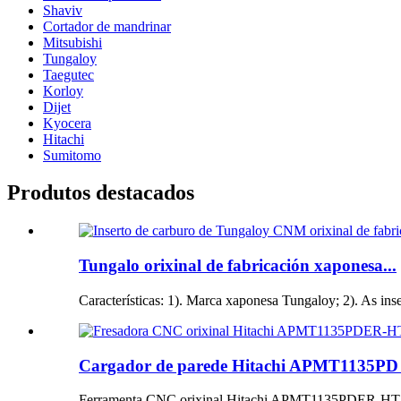
Shaviv
Cortador de mandrinar
Mitsubishi
Tungaloy
Taegutec
Korloy
Dijet
Kyocera
Hitachi
Sumitomo
Produtos destacados
Tungalo orixinal de fabricación xaponesa...
Características: 1). Marca xaponesa Tungaloy; 2). As ins
Cargador de parede Hitachi APMT1135PD or
Ferramenta CNC orixinal Hitachi APMT1135PDER-HT JP4