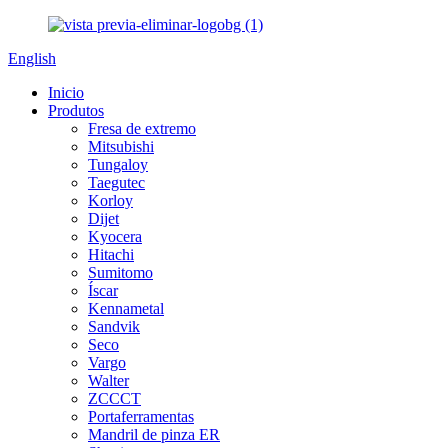
English
Inicio
Produtos
Fresa de extremo
Mitsubishi
Tungaloy
Taegutec
Korloy
Dijet
Kyocera
Hitachi
Sumitomo
Íscar
Kennametal
Sandvik
Seco
Vargo
Walter
ZCCCT
Portaferramentas
Mandril de pinza ER